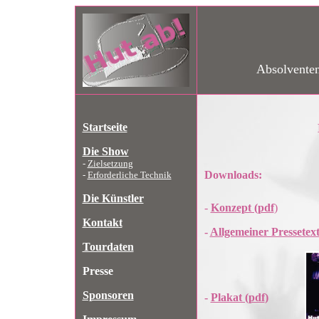
Absolventen
Startseite
Die Show
-
Zielsetzung
Downloads:
-
Erforderliche Technik
Die Künstler
-
Konzept (pdf
)
Kontakt
-
Allgemeiner Pressetext
Tourdaten
Presse
Sponsoren
-
Plakat (pdf
)