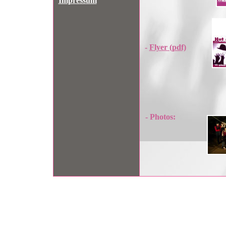
Impressum
-
Flyer (pdf)
- Photos: