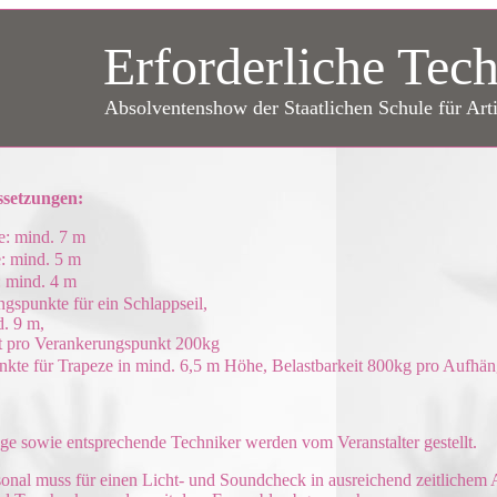
Erforderliche Tech
Absolventenshow der Staatlichen Schule für Arti
ssetzungen:
e: mind. 7 m
: mind. 5 m
: mind. 4 m
gspunkte für ein Schlappseil,
d. 9 m,
it pro Verankerungspunkt 200kg
kte für Trapeze in mind. 6,5 m Höhe, Belastbarkeit 800kg pro Aufhä
ge sowie entsprechende Techniker werden vom Veranstalter gestellt.
sonal muss für einen Licht- und Soundcheck in ausreichend zeitliche