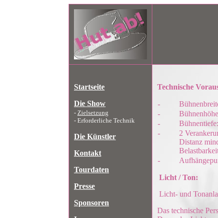
Startseite
Technische Vorau
Die Show
-
Bühnenbreit
-
Zielsetzung
-
Bühnenhöhe
- Erforderliche Technik
-
Bühnentiefe
-
2 Verankerun
Die Künstler
Distanz min
Belastbarke
Kontakt
-
Aufhängepun
Tourdaten
Licht / Ton:
Presse
Licht- und Tonanla
Sponsoren
Das technische Per